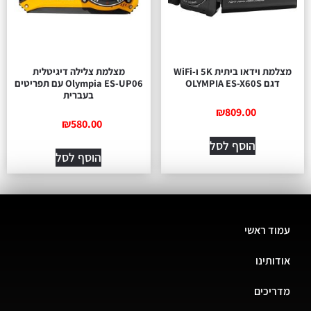
מצלמת וידאו ביתית 5K ו-WiFi
מצלמת צלילה דיגיטלית
דגם OLYMPIA ES-X60S
Olympia ES-UP06 עם תפריטים
בעברית
₪
809.00
₪
580.00
הוסף לסל
הוסף לסל
עמוד ראשי
אודותינו
מדריכים