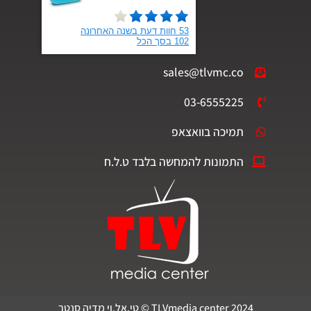
sales@tlvmc.co
03-6555225
תמיכה בוואצאפ
התמונות להמחשה בלבד ט.ל.ח
TLVmedia center 2024 © טי.אל.וי מדיה סנטר