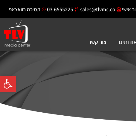
ר אישי
sales@tlvmc.co
03-6555225
תמיכה בוואצאפ
ודותינו
צור קשר
פתח סרגל 