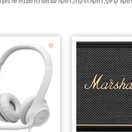
מקול קריוקי, רמקול הרקדה, רמקול עם מערכת מובנית של ניגון ומ