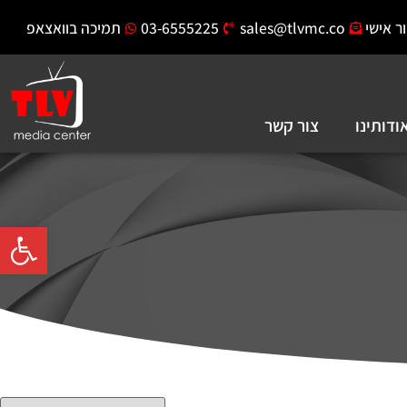
ר אישי
sales@tlvmc.co
03-6555225
תמיכה בוואצאפ
ודותינו
צור קשר
פתח סרגל 