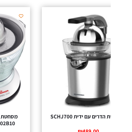
דרים עם ידית SCHJ700
מסחטת מ
S 1L PC302B10
₪
489.00