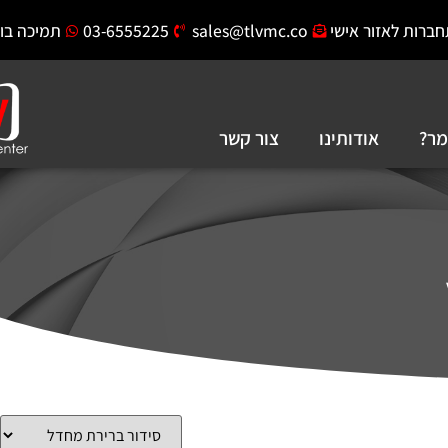
ר אישי
sales@tlvmc.co
03-6555225
תמיכה בוואצאפ
ודותינו
צור קשר
פתח סרגל 