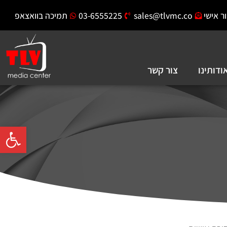
ר אישי
sales@tlvmc.co
03-6555225
תמיכה בוואצאפ
ודותינו
צור קשר
פתח סרגל 