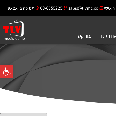
ר אישי
sales@tlvmc.co
03-6555225
תמיכה בוואצאפ
ודותינו
צור קשר
פתח סרגל 