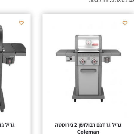
מציגים את כל ⁦8⁩ התוצאות
גריל גז דגם רבולושן 2 נירוסטה
Coleman