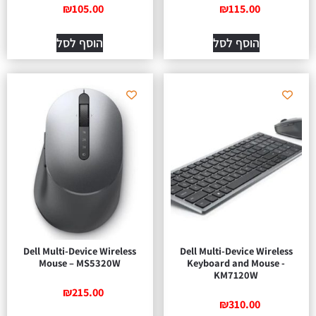
₪
105.00
₪
115.00
הוסף לסל
הוסף לסל
Dell Multi-Device Wireless
Dell Multi-Device Wireless
Mouse – MS5320W
Keyboard and Mouse -
KM7120W
₪
215.00
₪
310.00