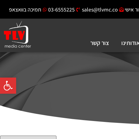
ר אישי
sales@tlvmc.co
03-6555225
תמיכה בוואצאפ
ודותינו
צור קשר
פתח סרגל 