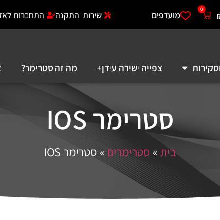
0
מועדפים
שירותי התקנה
התחברות לאזו
סקירות
צפייה ישירה עידן+
מה זה סטרימר?
א
סטרימר IOS
בית
»
סטרימרים
»
סטרימר IOS