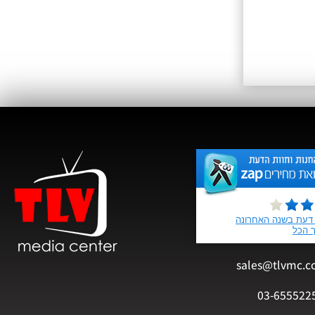
sales@tlvmc.c
03-655522