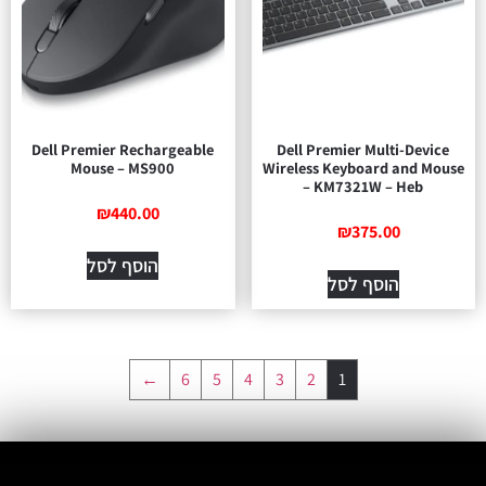
Dell Premier Rechargeable
Dell Premier Multi-Device
Mouse – MS900
Wireless Keyboard and Mouse
– KM7321W – Heb
₪
440.00
₪
375.00
הוסף לסל
הוסף לסל
←
6
5
4
3
2
1