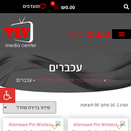
0
מועדפים
₪
0.00
עכברים
בית
»
שלטים עכברי אוויר ומיני מקלדות
»
עכברים
פתח סרגל 
מציג 1–16 מתוך 90 תוצאות