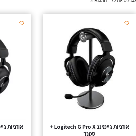
מציגים את כל ⁦7⁩ התוצאות
אוזניות גיימינג Logitech G Pro X +
סטנד