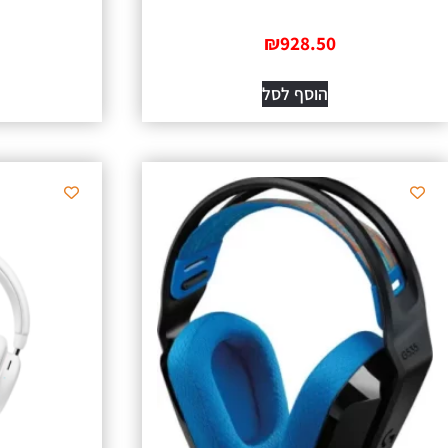
₪
928.50
הוסף לסל