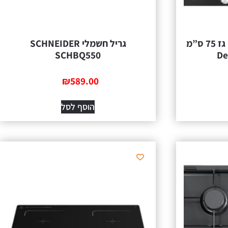
NSL575DNCM-IL כיירים גז 75 ס”מ
גריל חשמלי SCHNEIDER
SCHBQ550
₪
589.00
הוסף לסל