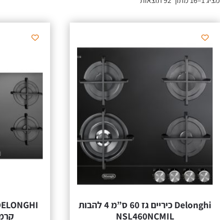
מציג 1–16 מתוך 92 תוצאות
Delonghi כיריים גז 60 ס”מ 4 להבות
NSL460NCMIL
קרמית CIL