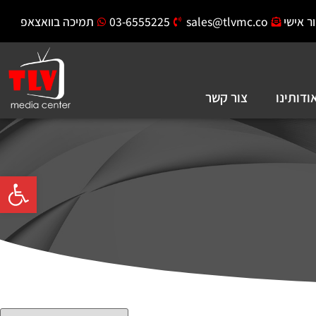
ר אישי
sales@tlvmc.co
03-6555225
תמיכה בוואצאפ
ודותינו
צור קשר
פתח סרגל 