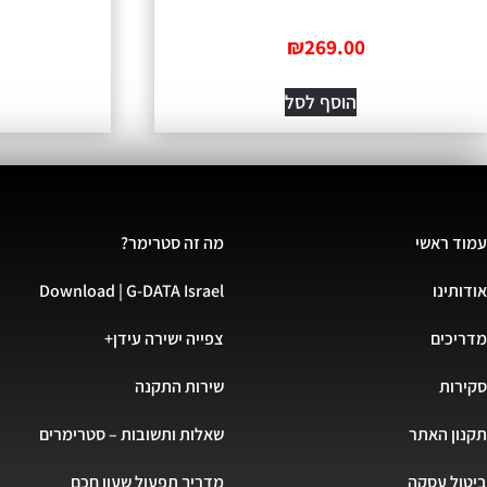
₪
269.00
הוסף לסל
עמוד ראשי
מה זה סטרימר?
אודותינו
Download | G-DATA Israel
מדריכים
צפייה ישירה עידן+
סקירות
שירות התקנה
תקנון האתר
שאלות ותשובות – סטרימרים
ביטול עסקה
מדריך תפעול שעון חכם