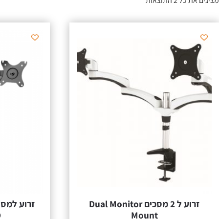
מציגים את כל ⁦2⁩ התוצאות
זרוע ל 2 מסכים Dual Monitor
D
Mount