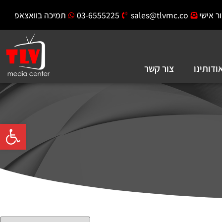
ר אישי
sales@tlvmc.co
03-6555225
תמיכה בוואצאפ
ודותינו
צור קשר
פתח סרגל 