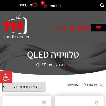
0
מועדפים
₪
0.00
טלוויזיה QLED
בית
»
טלוויזיה QLED
פתח סרגל 
מציגים את כל ⁦15⁩ התוצאות