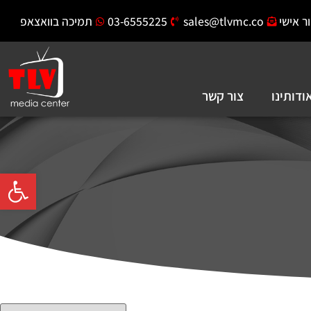
ר אישי
sales@tlvmc.co
03-6555225
תמיכה בוואצאפ
ודותינו
צור קשר
פתח סרגל 