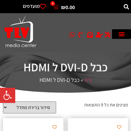
0
מועדפים
₪
0.00
כבל DVI-D ל HDMI
בית
»
כבל DVI-D ל HDMI
פתח סרגל 
מציגים את כל ⁦9⁩ התוצאות