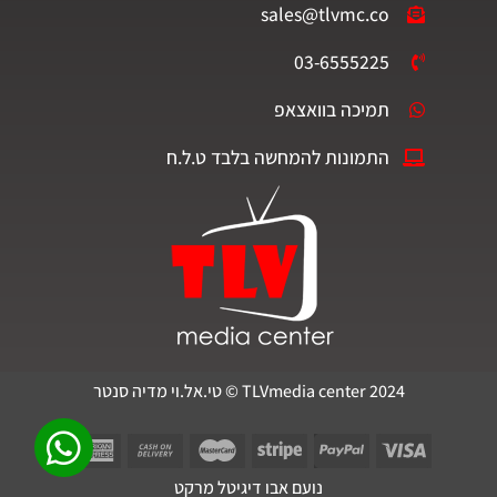
sales@tlvmc.co
03-6555225
תמיכה בוואצאפ
התמונות להמחשה בלבד ט.ל.ח
TLVmedia center 2024 © טי.אל.וי מדיה סנטר
נועם אבו דיגיטל מרקט