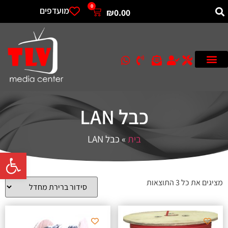
0
מועדפים
₪
0.00
כבל LAN
בית
»
כבל LAN
פתח סרגל 
מציגים את כל ⁦3⁩ התוצאות