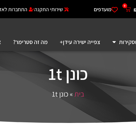
0
מועדפים
שירותי התקנה
התחברות לאזו
סקירות
צפייה ישירה עידן+
מה זה סטרימר?
א
כונן 1t
בית
»
כונן 1t