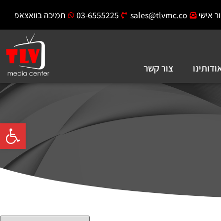
ר אישי
sales@tlvmc.co
03-6555225
תמיכה בוואצאפ
ודותינו
צור קשר
פתח סרגל 