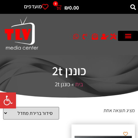
0
מועדפים
₪
0.00
כוננן 2t
בית
»
כוננן 2t
פתח סרגל 
מציג תוצאה אחת