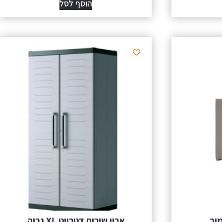
הוסף לסל
מוך
ארון שירות דטרויט XL גבוה