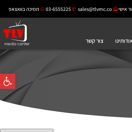
ר אישי
sales@tlvmc.co
03-6555225
תמיכה בוואצאפ
ודותינו
צור קשר
פתח סרגל 