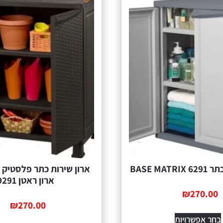
BASE MAT
ארון ראטן 9291
₪
270.00
₪
270.00
בחר אפשרויות