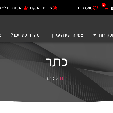
0
מועדפים
שירותי התקנה
התחברות לאזו
סקירות
צפייה ישירה עידן+
מה זה סטרימר?
א
כתר
בית
»
כתר