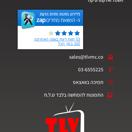
חשמל ואלקטרוניקה
sales@tlvmc.co
03-6555225
תמיכה בוואצאפ
התמונות להמחשה בלבד ט.ל.ח