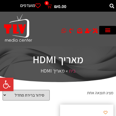
0
מועדפים
₪
0.00
מאריך HDMI
בית
»
מאריך HDMI
פתח סרגל 
מציג תוצאה אחת