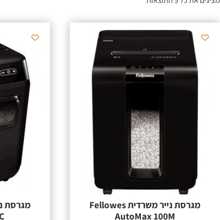
מציגים את כל ⁦5⁩ התוצאות
מגרסת נייר משרדית Fellowes
C
AutoMax 100M