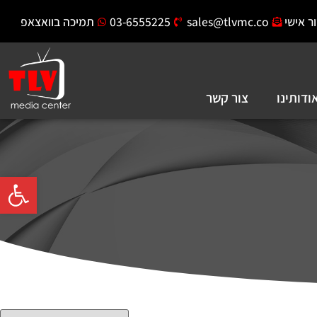
ר אישי
sales@tlvmc.co
03-6555225
תמיכה בוואצאפ
ודותינו
צור קשר
פתח סרגל 