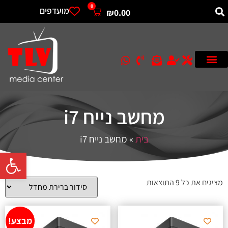
0
מועדפים
₪
0.00
מחשב נייח i7
בית
»
מחשב נייח i7
פתח סרגל 
מציגים את כל ⁦9⁩ התוצאות
מבצע!