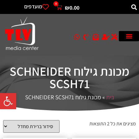
0
מועדפים
₪
0.00
מכונת גילוח SCHNEIDER
SCSH71
פתח סרגל 
בית
»
מכונת גילוח SCHNEIDER SCSH71
מציגים את כל ⁦2⁩ התוצאות