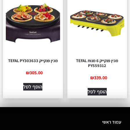
מכין פנקייק 6 מנות TEFAL
מכין פנקייק TEFAL PY303633
PY559312
₪
305.00
₪
339.00
הוסף לסל
הוסף לסל
עמוד ראשי