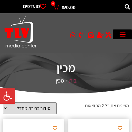
0
מועדפים
₪
0.00
מכין
בית
»
מכין
פתח סרגל 
מציגים את כל ⁦2⁩ התוצאות