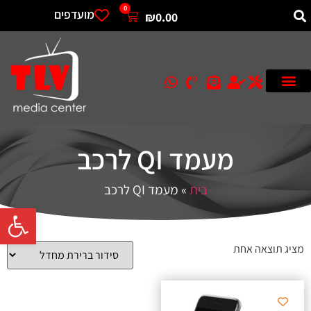
0
מועדפים
₪
0.00
מעמד QI לרכב
בית
»
מעמד QI לרכב
פתח סרגל 
מציג תוצאה אחת