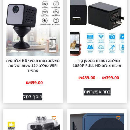
מצלמה נסתרת במטען קיר –
מצלמה נסתרת מיני HD אלחוטית
איכות צילום 1080P FULL HD
WIFI סוללה ל12 שעות ושליטה
מהנייד
₪
489.00
–
₪
399.00
₪
499.00
בחר אפשרויות
הוסף לסל