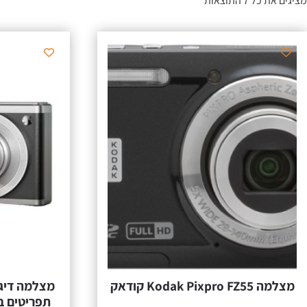
מציגים את כל ⁦7⁩ התוצאות
מצלמה Kodak Pixpro FZ55 קודאק