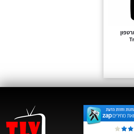
רטפון
T