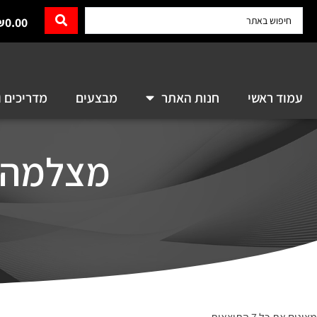
₪
0.00
עמוד ראשי
חנות האתר
מבצעים
מדריכים ו
מצלמה Kodak Pixpro FZ55 קוד