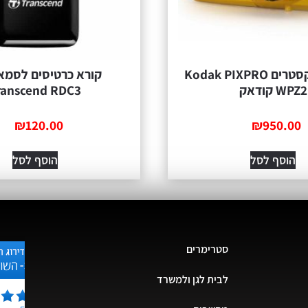
מצלמת אקסטרים Kodak PIXPRO
קורא כרטיסים לסמא
WPZ2 קודאק
ranscend RDC3
₪
120.00
₪
950.00
הוסף לסל
הוסף לסל
סטרימרים
לבית לגן ולמשרד