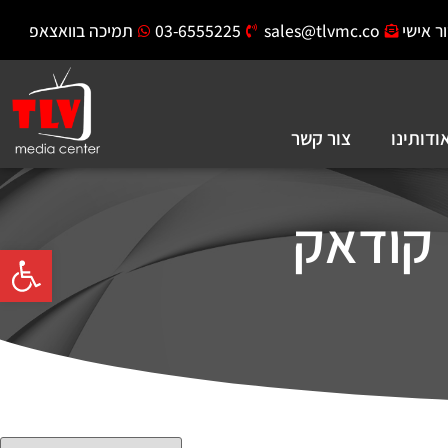
ר אישי
sales@tlvmc.co
03-6555225
תמיכה בוואצאפ
ודותינו
צור קשר
פתח סרגל 