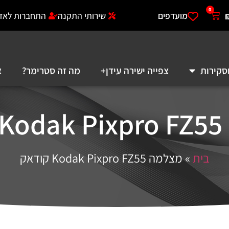
0
מועדפים
שירותי התקנה
התחברות לאזו
סקירות
צפייה ישירה עידן+
מה זה סטרימר?
א
אק
בית
»
מצלמה Kodak Pixpro FZ55 קודאק