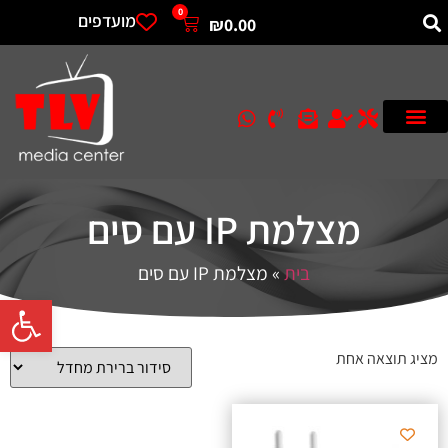
0
מועדפים
₪
0.00
מצלמת IP עם סים
בית
»
מצלמת IP עם סים
פתח סרגל 
מציג תוצאה אחת