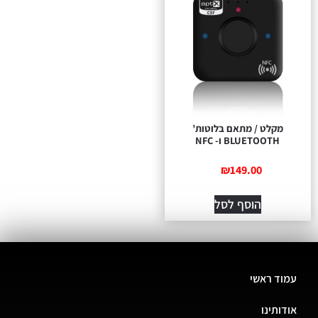
מקלט / מתאם בלוטות’
BLUETOOTH ו- NFC
₪
149.00
הוסף לסל
עמוד ראשי
אודותינו