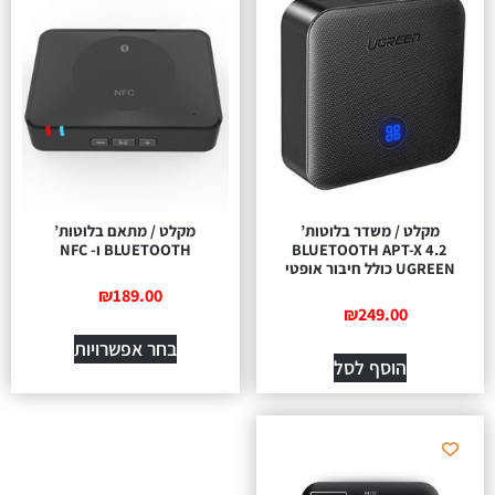
מקלט / משדר בלוטות’
מקלט / מתאם בלוטות’
BLUETOOTH APT-X 4.2
BLUETOOTH ו- NFC
UGREEN כולל חיבור אופטי
₪
189.00
₪
249.00
בחר אפשרויות
הוסף לסל