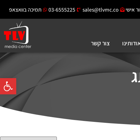
ר אישי
sales@tlvmc.co
03-6555225
תמיכה בוואצאפ
ודותינו
צור קשר
פתח סרגל 