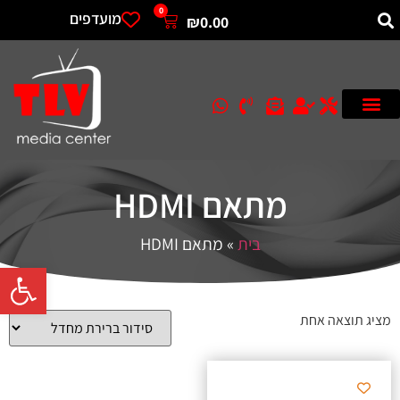
0
מועדפים
₪
0.00
מתאם HDMI
בית
»
מתאם HDMI
פתח סרגל 
מציג תוצאה אחת