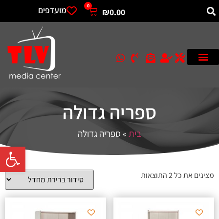
0
מועדפים
₪
0.00
ספריה גדולה
בית
»
ספריה גדולה
פתח סרגל 
מציגים את כל ⁦2⁩ התוצאות