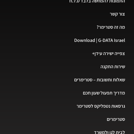
ונות להמחשה בלבד ט.ל.ח
 קשר
זה סטרימר?
Download | G-DATA Isr
יה ישירה עידן+
ות התקנה
ות ותשובות – סטרימרים
יך תפעול שעון חכם
אות נטפליקס לסטרימר
רימרים
ת לגן ולמשרד