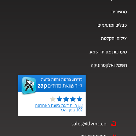
שבים
ים ומתאמים
ום והקלטה
כות צפייה ושמע
ל ואלקטרוניקה
sales@tlvmc.co