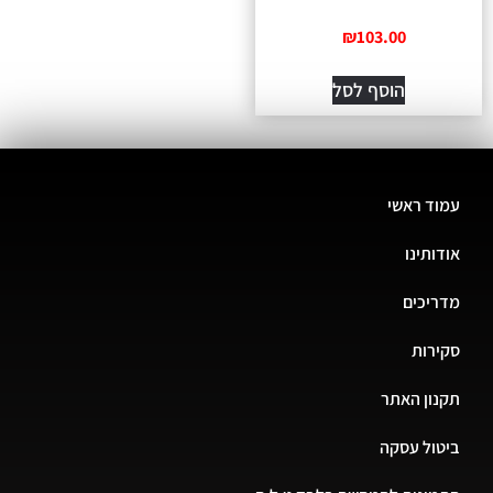
₪
103.00
הוסף לסל
ד ראשי
ותינו
יכים
רות
ון האתר
ול עסקה