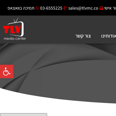
ר אישי
sales@tlvmc.co
03-6555225
תמיכה בוואצאפ
ודותינו
צור קשר
פתח סרגל 