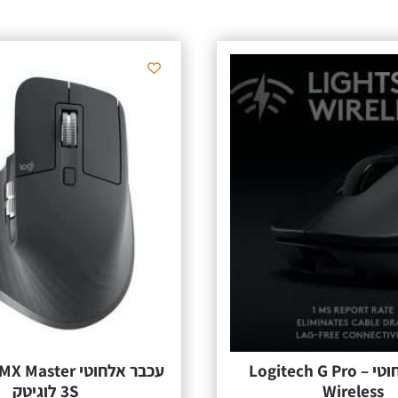
עכבר אלחוטי – Logitech G Pro
‏עכבר ‏אלחוטי ter
Wireless
3S לוגיטק