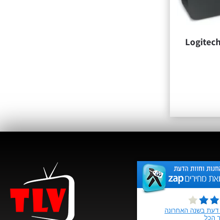
שב Logitech Z200