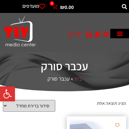
0
מועדפים
₪
0.00
עכבר סורק
בית
»
עכבר סורק
פתח סרגל 
מציג תוצאה אחת