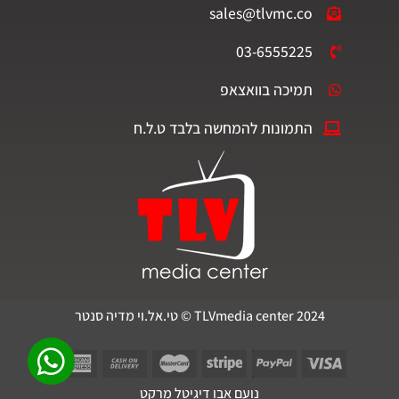
sales@tlvmc.co
03-6555225
תמיכה בוואצאפ
התמונות להמחשה בלבד ט.ל.ח
TLVmedia center 2024 © טי.אל.וי מדיה סנטר
נועם אבו דיגיטל מרקט