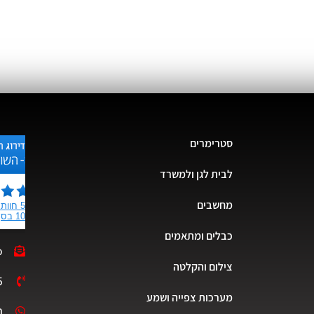
סטרימרים
לבית לגן ולמשרד
מחשבים
כבלים ומתאמים
s@tlvmc.co
צילום והקלטה
3-6555225
מערכות צפייה ושמע
תמיכה בווא