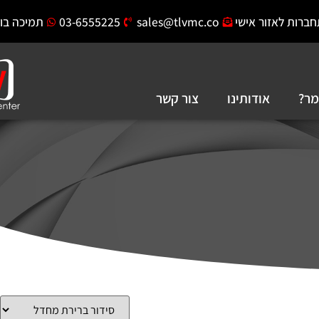
ר אישי
sales@tlvmc.co
03-6555225
תמיכה בוואצאפ
ודותינו
צור קשר
פתח סרגל 