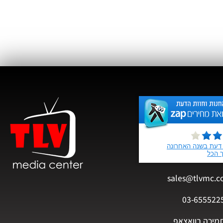
sale
0
צאפ