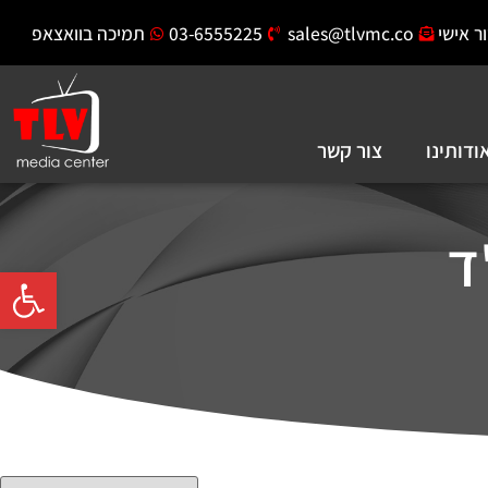
ר אישי
sales@tlvmc.co
03-6555225
תמיכה בוואצאפ
ודותינו
צור קשר
ד
פתח סרגל 