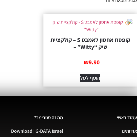
מציג תוצאה אחת
קופסת אחסון לאמבט S – קולקציית
שיק “Witty” –
₪
9.90
הוסף לסל
עמוד ראשי
מה זה סטרימר?
אודותינו
Download | G-DATA Israel