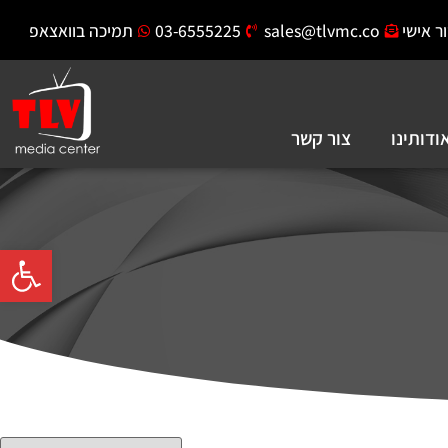
ר אישי
sales@tlvmc.co
03-6555225
תמיכה בוואצאפ
ודותינו
צור קשר
פתח סרגל 