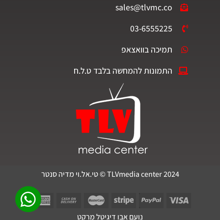
sales@tlvmc.co
03-6555225
תמיכה בוואצאפ
התמונות להמחשה בלבד ט.ל.ח
TLVmedia center 2024 © טי.אל.וי מדיה סנטר
נועם אבו דיגיטל מרקט