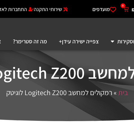
0
מועדפים
שירותי התקנה
התחברות לאזו
סקירות
צפייה ישירה עידן+
מה זה סטרימר?
א
Logitech לוגיטק
בית
»
רמקולים למחשב Logitech Z200 לוגיטק