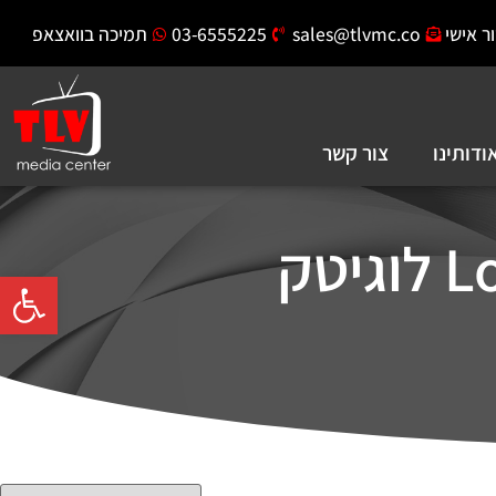
ר אישי
sales@tlvmc.co
03-6555225
תמיכה בוואצאפ
ודותינו
צור קשר
פתח סרגל 