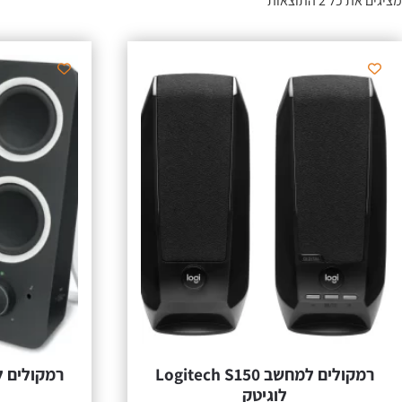
מציגים את כל ⁦2⁩ התוצאות
רמקולים למחשב Logitech S150
לוגיטק