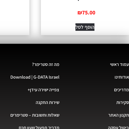
₪
75.00
הוסף לסל
עמוד ראשי
מה זה סטרימר?
אודותינו
Download | G-DATA Israel
מדריכים
צפייה ישירה עידן+
סקירות
שירות התקנה
תקנון האתר
שאלות ותשובות – סטרימרים
ביטול עסקה
מדריך תפעול שעון חכם