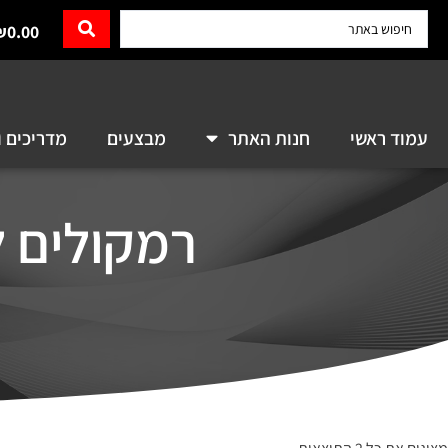
₪
0.00
עמוד ראשי
חנות האתר
מבצעים
מדריכים ו
רמקולים למחשב  Z200