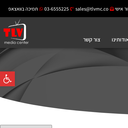
ר אישי
sales@tlvmc.co
03-6555225
תמיכה בוואצאפ
ודותינו
צור קשר
פתח סרגל 