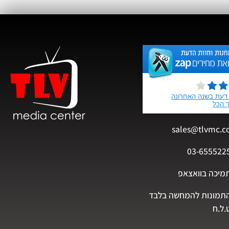
sales@tlvmc.c
03-655522
מיכה בוואצאפ
תמונות להמחשה בלבד
.ל.ח