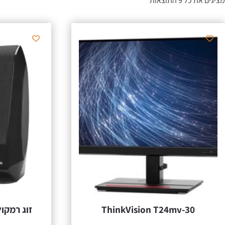
מציגים את כל ⁦9⁩ התוצאות
ThinkVision T24mv-30
זוג רמקולים 