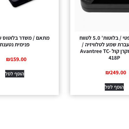
משדר אופטי / בלוטות’ 5.0 לטווח
מתאם / משדר בלוטוס ע
ברת שמע לטלוויזיה /
פנימית נטענת
מחשב / מקרן קול Avantree TC-
418P
₪
159.00
₪
249.00
הוסף לסל
הוסף לסל