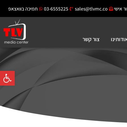
ר אישי
sales@tlvmc.co
03-6555225
תמיכה בוואצאפ
ודותינו
צור קשר
פתח סרגל 