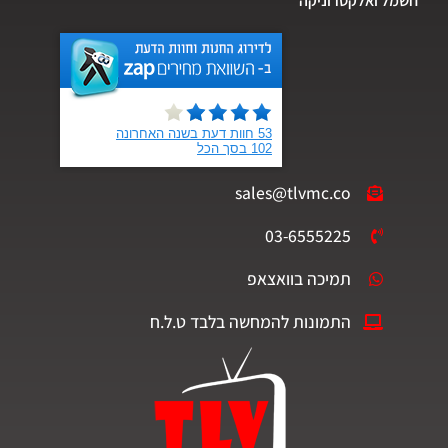
חשמל ואלקטרוניקה
sales@tlvmc.co
03-6555225
תמיכה בוואצאפ
התמונות להמחשה בלבד ט.ל.ח