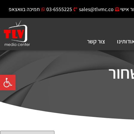
ר אישי
sales@tlvmc.co
03-6555225
תמיכה בוואצאפ
ודותינו
צור קשר
חור
פתח סרגל 