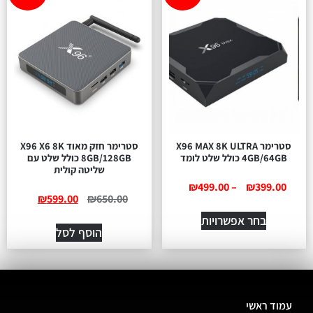
סטרימר X96 MAX 8K ULTRA
סטרימר חזק מאוד X96 X6 8K
4GB/64GB כולל שלט לומד
8GB/128GB כולל שלט עם
שליטה קולית
₪
499.00
–
₪
399.00
₪
599.00
₪
650.00
בחר אפשרויות
הוסף לסל
עמוד ראשי