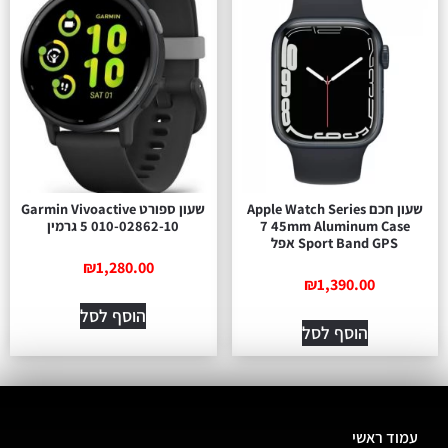
שעון חכם Apple Watch Series
‏שעון ספורט Garmin Vivoactive
7 45mm Aluminum Case
5 010-02862-10 גרמין
Sport Band GPS אפל
₪
1,280.00
₪
1,390.00
הוסף לסל
הוסף לסל
עמוד ראשי