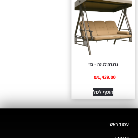
נדנדה לגינה – בז’
₪
1,439.00
הוסף לסל
עמוד ראשי
אודותינו