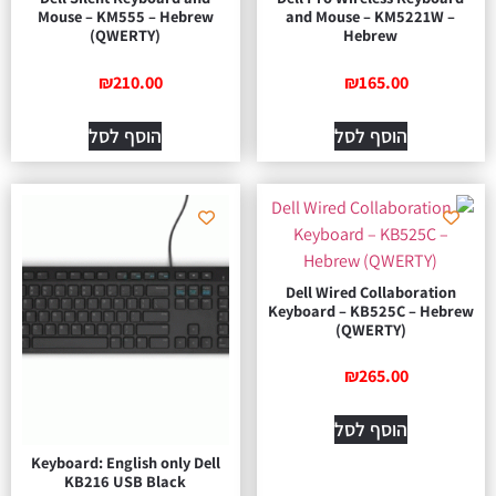
Mouse – KM555 – Hebrew
and Mouse – KM5221W –
(QWERTY)
Hebrew
₪
210.00
₪
165.00
הוסף לסל
הוסף לסל
Dell Wired Collaboration
Keyboard – KB525C – Hebrew
(QWERTY)
₪
265.00
הוסף לסל
Keyboard: English only Dell
KB216 USB Black