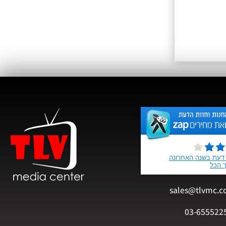
sales@tlvmc.c
03-655522