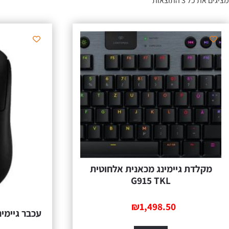
מציגים את כל ⁦3⁩ התוצאות
מקלדת גיימינג מכאנית אלחוטית
G915 TKL
₪
1,498.50