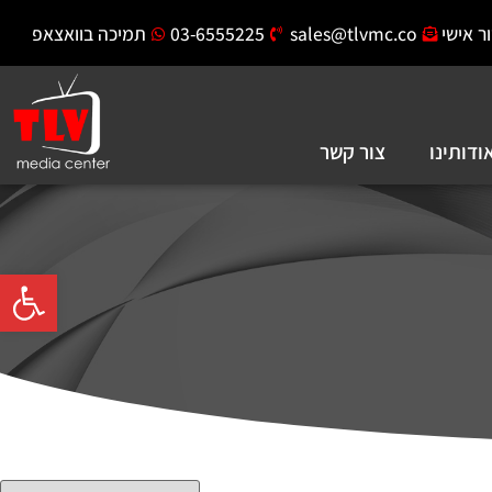
ר אישי
sales@tlvmc.co
03-6555225
תמיכה בוואצאפ
ודותינו
צור קשר
פתח סרגל 